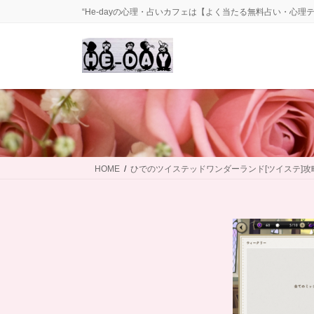
コ
ナ
“He-dayの心理・占いカフェは【よく当たる無料占い・心理
ン
ビ
テ
ゲ
ン
ー
ツ
シ
に
ョ
移
ン
動
に
移
動
HOME
ひでのツイステッドワンダーランド[ツイステ]攻