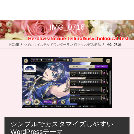
コ
ナ
ン
ビ
テ
ゲ
ン
ー
IMG_0716
ツ
シ
に
ョ
移
ン
HOME
ひでのツイステッドワンダーランド[ツイステ]攻略法
IMG_0716
動
に
移
動
シンプルでカスタマイズしやすい
WordPressテーマ