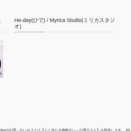
た
He-day(ひで) / Myrica Studio(ミリカスタジ
オ)
© “He-dayの心理・占いカフェは【よく当たる無料占い・心理テスト】を提供します。 All Right