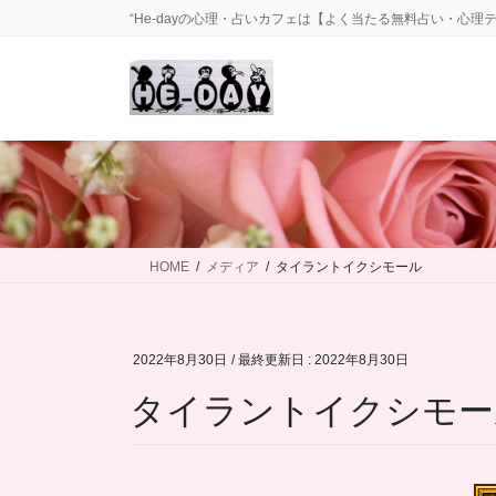
コ
ナ
“He-dayの心理・占いカフェは【よく当たる無料占い・心理
ン
ビ
テ
ゲ
ン
ー
ツ
シ
に
ョ
移
ン
動
に
移
動
HOME
メディア
タイラントイクシモール
2022年8月30日
/ 最終更新日 :
2022年8月30日
タイラントイクシモー