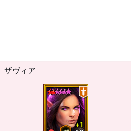
コ
ナ
ン
ビ
テ
ゲ
ン
ー
メディア
ツ
シ
に
ョ
移
ン
HOME
メディア
ザヴィア
動
に
移
動
2023年5月1日
/ 最終更新日 :
2023年5月1日
ザヴィア