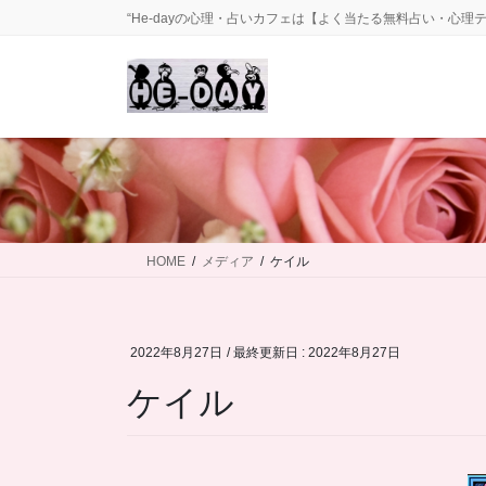
コ
ナ
“He-dayの心理・占いカフェは【よく当たる無料占い・心理
ン
ビ
テ
ゲ
ン
ー
ツ
シ
に
ョ
移
ン
動
に
移
動
HOME
メディア
ケイル
2022年8月27日
/ 最終更新日 :
2022年8月27日
ケイル