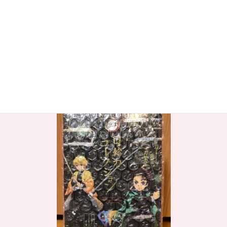
コ
ナ
ン
ビ
テ
ゲ
ン
ー
6d5710281aba6742721d083e57f6b6
ツ
シ
58
に
ョ
移
ン
動
に
HOME
He-day’s 交流会
6d5710281aba6742721d083e57f6b658
移
動