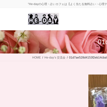
コ
ナ
“He-dayの心理・占いカフェは【よく当たる無料占い・心理
ン
ビ
テ
ゲ
ン
ー
ツ
シ
に
ョ
移
ン
01
動
に
移
動
HOME
He-day’s 交流会
01d7ae528d4153f2eb14cba