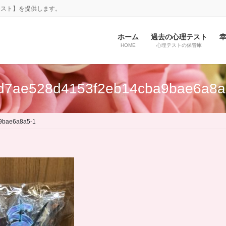
テスト】を提供します。
ホーム
過去の心理テスト
HOME
心理テストの保管庫
d7ae528d4153f2eb14cba9bae6a8a
9bae6a8a5-1